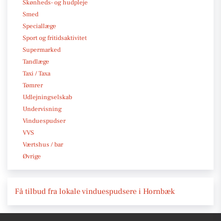
Skønheds- og hudpleje
Smed
Speciallæge
Sport og fritidsaktivitet
Supermarked
Tandlæge
Taxi / Taxa
Tømrer
Udlejningselskab
Undervisning
Vinduespudser
VVS
Værtshus / bar
Øvrige
Få tilbud fra lokale vinduespudsere i Hornbæk