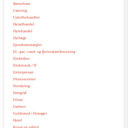
Børnehave
Catering
Cykelforhandler
Detailhandel
Dyrehandel
Dyrlæge
Ejendomsmægler
El-, gas-, vand- og fjernvarmeforsyning
Elektriker
Elektronik / IT
Entreprenør
Fitnesscenter
Forsikring
Fotograf
Frisør
Gartner
Guldsmed / Urmager
Hotel
Kunst og galleri