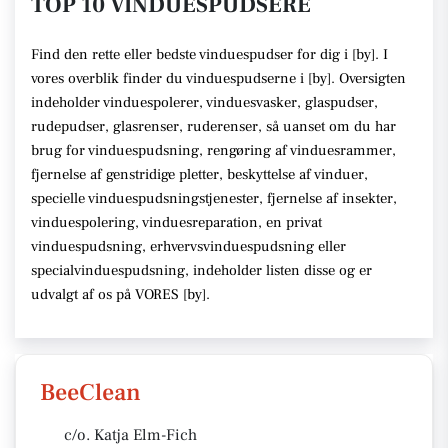
TOP 10 VINDUESPUDSERE
Find den rette
eller bedste vinduespudser
for dig i [
by
]. I
vores overblik finder du vinduespudserne i [
by
].
Oversigten
indeholder vinduespolerer, vinduesvasker, glaspudser,
rudepudser, glasrenser, ruderenser,
så uanset om du har
brug for vinduespudsning, rengøring af vinduesrammer,
fjernelse af genstridige pletter, beskyttelse af vinduer,
specielle vinduespudsningstjenester, fjernelse af insekter,
vinduespolering, vinduesreparation, en privat
vinduespudsning, erhvervsvinduespudsning eller
specialvinduespudsning,
indeholder listen disse
og er
udvalgt af os på VORES [
by
]
.
BeeClean
c/o. Katja Elm-Fich