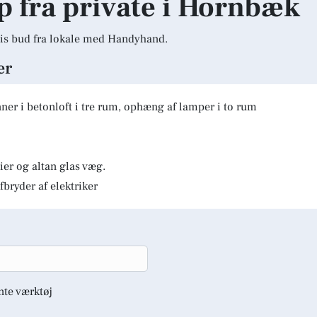
lp fra private i Hornbæk
is bud fra lokale med Handyhand.
er
er i betonloft i tre rum, ophæng af lamper i to rum
er og altan glas væg.
fbryder af elektriker
nte værktøj