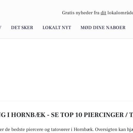
Gratis nyheder fra
dit
lokalområde
V
DET SKER
LOKALT NYT
MØD DINE NABOER
NG I HORNBÆK - SE TOP 10 PIERCINGER /
er de bedste piercere og tatovører i Hornbæk. Oversigten kan hjæl