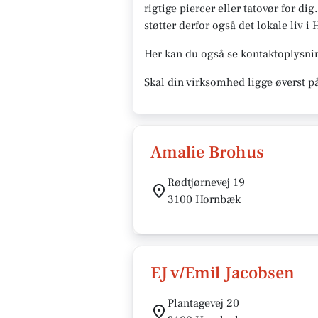
rigtige piercer eller tatovør for d
støtter derfor også det lokale liv i
Her kan du også se kontaktoplysnin
Skal din virksomhed ligge øverst p
Amalie Brohus
Rødtjørnevej 19
3100 Hornbæk
EJ v/Emil Jacobsen
Plantagevej 20