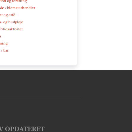
tion og forening
ole / blomsterhandler
t og café
- og hudpleje
ritidsaktivitet
a
ning
 / bar
V OPDATERET