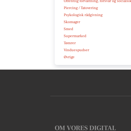
Offentlig forvaltning, forsvar og socialsi
Piercing / Tatovering
Psykologisk rådgivning
Skomager
Smed
Supermarked
Tømrer
Vinduespudser
Øvrige
OM VORES DIGITAL