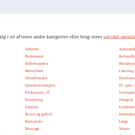
kig i en af vores andre kategorier eller brug vores
udvidet søgni
Arkitekt
Autoværk
Bedemand
Behandli
Bilforhandler
Biludlej
Børnehave
Catering
Detailhandel
Dyrehan
Ejendomsmægler
El-, gas-
Elektronik / IT
Entrepre
Forsikring
Fotograf
Gartner
Guldsmed
Kunst og galleri
Købmand
Køreskole
Læge
Massage
Murer