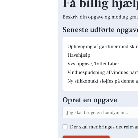
Få billig hjæ
Beskriv din opgave og modtag grat
Seneste udførte opgav
Ophænging af gardiner med skinn
Havehjælp
Vvs opgave, Toilet løber
Vinduespudsning af vindues parti
Ny stikkontakt sløjfes på denne a
Opret en opgave
Der skal medbringes det releva