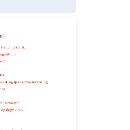
ng
.
sted / mekanik
ngstilbud
ning
del
, vand- og fjernvarmeforsyning
nør
 / Urmager
 og døgnkiosk