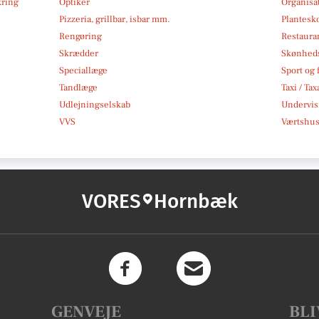
kring
Optiker
Organisa
Pizzeria, grillbar, isbar mm.
Plantesk
Rengøring
Restauran
Skrædder
Skønheds
Speciallæge
Sport og f
Tandlæge
Taxi / Tax
Udlejningselskab
Undervis
VVS
Værtshus
VORES
Hornbæk
GENVEJE
BLI