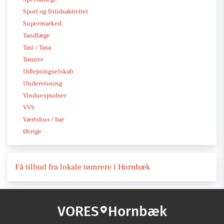
Sport og fritidsaktivitet
Supermarked
Tandlæge
Taxi / Taxa
Tømrer
Udlejningselskab
Undervisning
Vinduespudser
VVS
Værtshus / bar
Øvrige
Få tilbud fra lokale tømrere i Hornbæk
VORES
Hornbæk