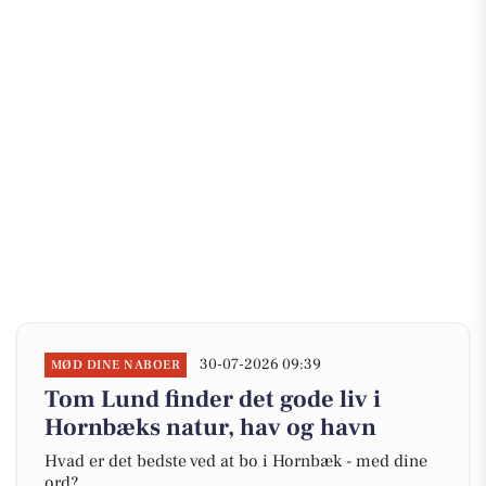
30-07-2026 09:39
MØD DINE NABOER
Tom Lund finder det gode liv i
Hornbæks natur, hav og havn
Hvad er det bedste ved at bo i Hornbæk - med dine
ord?