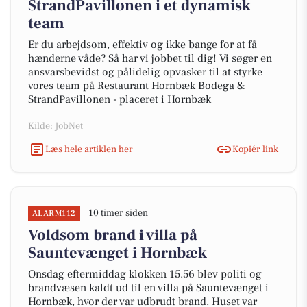
StrandPavillonen i et dynamisk
team
Er du arbejdsom, effektiv og ikke bange for at få
hænderne våde? Så har vi jobbet til dig! Vi søger en
ansvarsbevidst og pålidelig opvasker til at styrke
vores team på Restaurant Hornbæk Bodega &
StrandPavillonen - placeret i Hornbæk
Kilde: JobNet
Læs hele artiklen her
Kopiér link
10 timer siden
ALARM112
Voldsom brand i villa på
Sauntevænget i Hornbæk
Onsdag eftermiddag klokken 15.56 blev politi og
brandvæsen kaldt ud til en villa på Sauntevænget i
Hornbæk, hvor der var udbrudt brand. Huset var