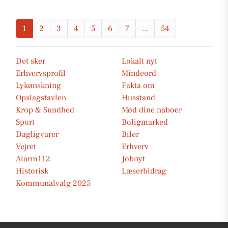
1
2
3
4
5
6
7
...
54
Det sker
Lokalt nyt
Erhvervsprofil
Mindeord
Lykønskning
Fakta om
Opslagstavlen
Husstand
Krop & Sundhed
Mød dine naboer
Sport
Boligmarked
Dagligvarer
Biler
Vejret
Erhverv
Alarm112
Jobnyt
Historisk
Læserbidrag
Kommunalvalg 2025