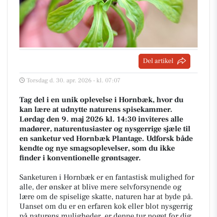
Del artikel
Torsdag d. 30. apr. 2026 - kl. 07:07
Tag del i en unik oplevelse i Hornbæk, hvor du
kan lære at udnytte naturens spisekammer.
Lørdag den 9. maj 2026 kl. 14:30 inviteres alle
madører, naturentusiaster og nysgerrige sjæle til
en sanketur ved Hornbæk Plantage. Udforsk både
kendte og nye smagsoplevelser, som du ikke
finder i konventionelle grøntsager.
Sanketuren i Hornbæk er en fantastisk mulighed for
alle, der ønsker at blive mere selvforsynende og
lære om de spiselige skatte, naturen har at byde på.
Uanset om du er en erfaren kok eller blot nysgerrig
på naturens muligheder, er denne tur noget for dig.