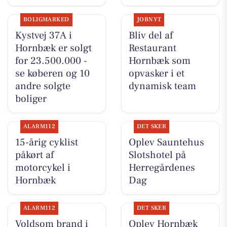
BOLIGMARKED
JOBNYT
Kystvej 37A i
Bliv del af
Hornbæk er solgt
Restaurant
for 23.500.000 -
Hornbæk som
se køberen og 10
opvasker i et
andre solgte
dynamisk team
boliger
ALARM112
DET SKER
15-årig cyklist
Oplev Sauntehus
påkørt af
Slotshotel på
motorcykel i
Herregårdenes
Hornbæk
Dag
ALARM112
DET SKER
Voldsom brand i
Oplev Hornbæk