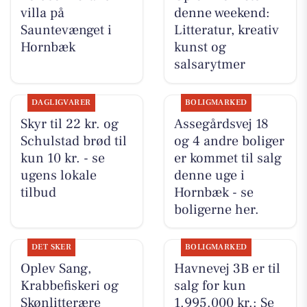
villa på
denne weekend:
Sauntevænget i
Litteratur, kreativ
Hornbæk
kunst og
salsarytmer
DAGLIGVARER
BOLIGMARKED
Skyr til 22 kr. og
Assegårdsvej 18
Schulstad brød til
og 4 andre boliger
kun 10 kr. - se
er kommet til salg
ugens lokale
denne uge i
tilbud
Hornbæk - se
boligerne her.
DET SKER
BOLIGMARKED
Oplev Sang,
Havnevej 3B er til
Krabbefiskeri og
salg for kun
Skønlitterære
1.995.000 kr.: Se