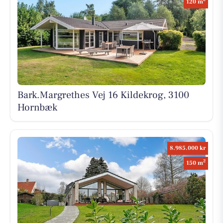
120 m
Bark.Margrethes Vej 16 Kildekrog, 3100
Hornbæk
8.985.000 kr
2
150 m