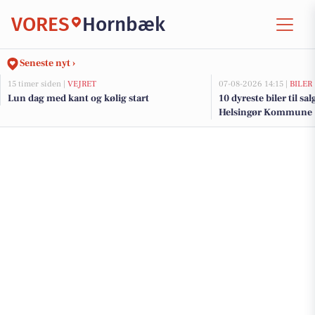
VORES
Hornbæk
Seneste nyt ›
15 timer siden |
VEJRET
07-08-2026 14:15 |
BILER
Lun dag med kant og kølig start
10 dyreste biler til sa
Helsingør Kommune