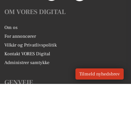
OM VORES DIGITAL
Om os
For annoncører
Vilkår og Privatlivspolitik
Kontakt VORES Digital
Administrer samtykke
Tilmeld nyhedsbrev
GENVEJE
Seneste nyt fra Hornbæk
Vores lokale erhverv
Kalenderen for Hornbæk
Fakta om Hornbæk