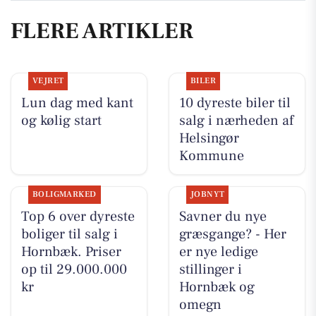
FLERE ARTIKLER
VEJRET
BILER
Lun dag med kant
10 dyreste biler til
og kølig start
salg i nærheden af
Helsingør
Kommune
BOLIGMARKED
JOBNYT
Top 6 over dyreste
Savner du nye
boliger til salg i
græsgange? - Her
Hornbæk. Priser
er nye ledige
op til 29.000.000
stillinger i
kr
Hornbæk og
omegn