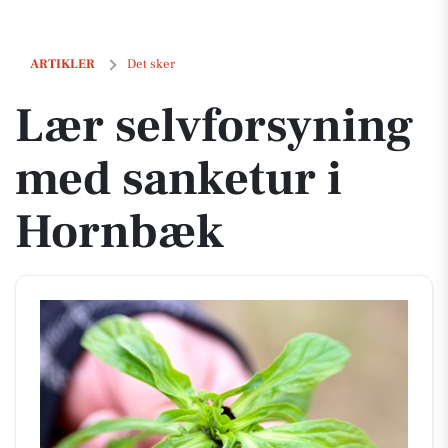
Lær selvforsyning med sanketur i Hornbæk
ARTIKLER
Det sker
Lær selvforsyning
med sanketur i
Hornbæk