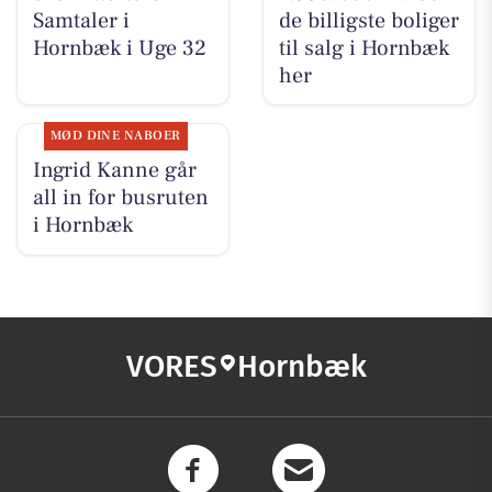
Samtaler i
de billigste boliger
Hornbæk i Uge 32
til salg i Hornbæk
her
MØD DINE NABOER
Ingrid Kanne går
all in for busruten
i Hornbæk
VORES
Hornbæk