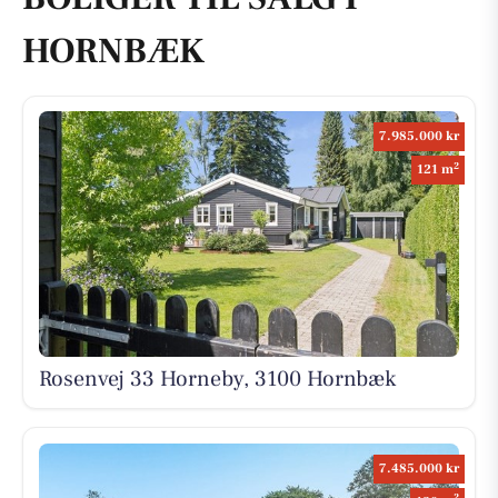
HORNBÆK
7.985.000 kr
2
121 m
Rosenvej 33 Horneby, 3100 Hornbæk
7.485.000 kr
2