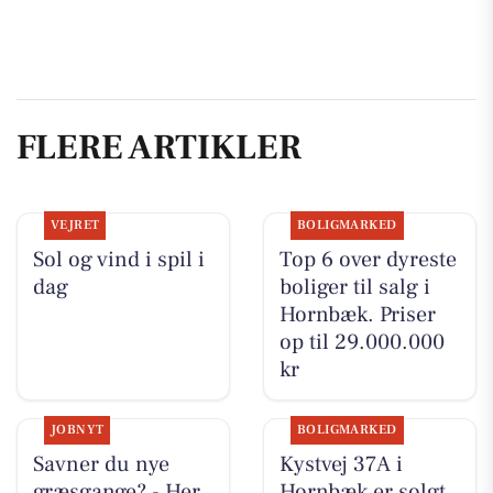
FLERE ARTIKLER
VEJRET
BOLIGMARKED
Sol og vind i spil i
Top 6 over dyreste
dag
boliger til salg i
Hornbæk. Priser
op til 29.000.000
kr
JOBNYT
BOLIGMARKED
Savner du nye
Kystvej 37A i
græsgange? - Her
Hornbæk er solgt