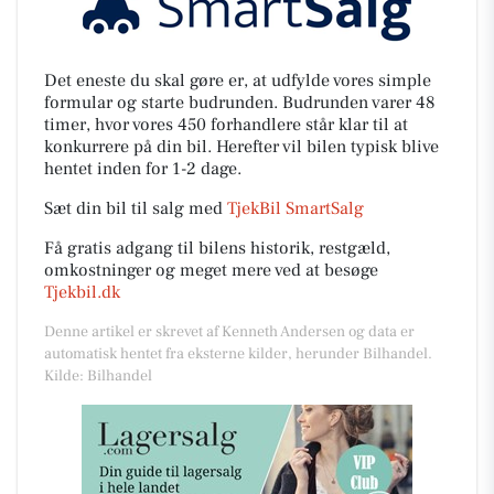
Det eneste du skal gøre er, at udfylde vores simple
formular og starte budrunden. Budrunden varer 48
timer, hvor vores 450 forhandlere står klar til at
konkurrere på din bil. Herefter vil bilen typisk blive
hentet inden for 1-2 dage.
Sæt din bil til salg med
TjekBil SmartSalg
Få gratis adgang til bilens historik, restgæld,
omkostninger og meget mere ved at besøge
Tjekbil.dk
Denne artikel er skrevet af Kenneth Andersen og data er
automatisk hentet fra eksterne kilder, herunder Bilhandel.
Kilde: Bilhandel