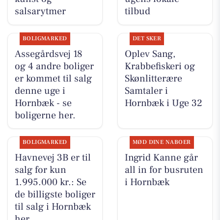
salsarytmer
tilbud
BOLIGMARKED
DET SKER
Assegårdsvej 18
Oplev Sang,
og 4 andre boliger
Krabbefiskeri og
er kommet til salg
Skønlitterære
denne uge i
Samtaler i
Hornbæk - se
Hornbæk i Uge 32
boligerne her.
BOLIGMARKED
MØD DINE NABOER
Havnevej 3B er til
Ingrid Kanne går
salg for kun
all in for busruten
1.995.000 kr.: Se
i Hornbæk
de billigste boliger
til salg i Hornbæk
her