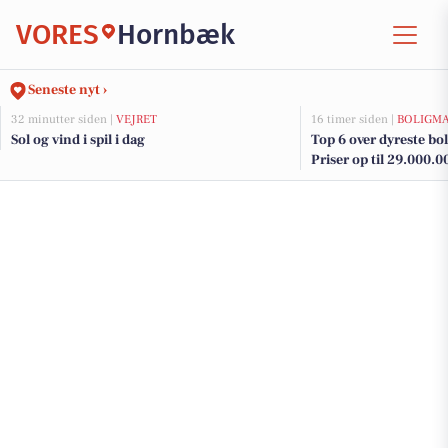
VORES
Hornbæk
Seneste nyt ›
32 minutter siden |
VEJRET
16 timer siden |
BOLIGM
Sol og vind i spil i dag
Top 6 over dyreste bol
Priser op til 29.000.0