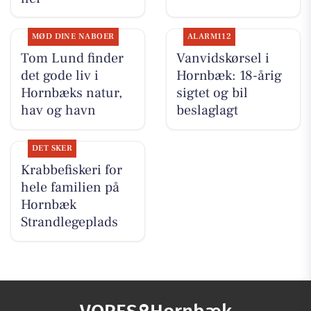
MØD DINE NABOER
ALARM112
Tom Lund finder
Vanvidskørsel i
det gode liv i
Hornbæk: 18-årig
Hornbæks natur,
sigtet og bil
hav og havn
beslaglagt
DET SKER
Krabbefiskeri for
hele familien på
Hornbæk
Strandlegeplads