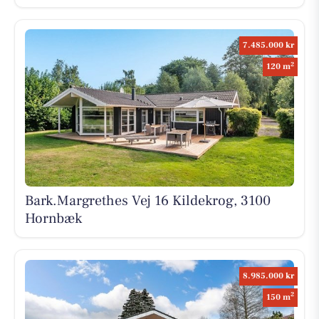
7.485.000 kr
2
120 m
Bark.Margrethes Vej 16 Kildekrog, 3100
Hornbæk
8.985.000 kr
2
150 m