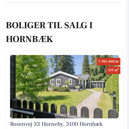
BOLIGER TIL SALG I
HORNBÆK
7.985.000 kr
2
121 m
Rosenvej 33 Horneby, 3100 Hornbæk