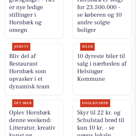
er nye ledige
for 23.500.000 -
stillinger i
se køberen og 10
Hornbæk og
andre solgte
omegn
boliger
JOBNYT
BILER
Bliv del af
10 dyreste biler til
Restaurant
salg i nærheden af
Hornbæk som
Helsingør
opvasker i et
Kommune
dynamisk team
DET SKER
DAGLIGVARER
Oplev Hornbæk
Skyr til 22 kr. og
denne weekend:
Schulstad brød til
Litteratur, kreativ
kun 10 kr. - se
kunst og
ugens lokale