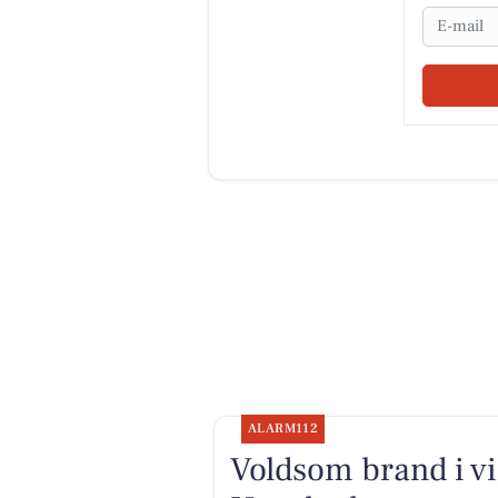
Email
ALARM112
Voldsom brand i vi