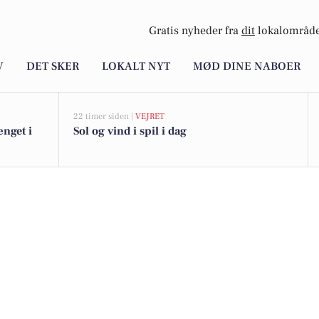
Gratis nyheder fra
dit
lokalområde
V
DET SKER
LOKALT NYT
MØD DINE NABOER
22 timer siden |
VEJRET
ænget i
Sol og vind i spil i dag