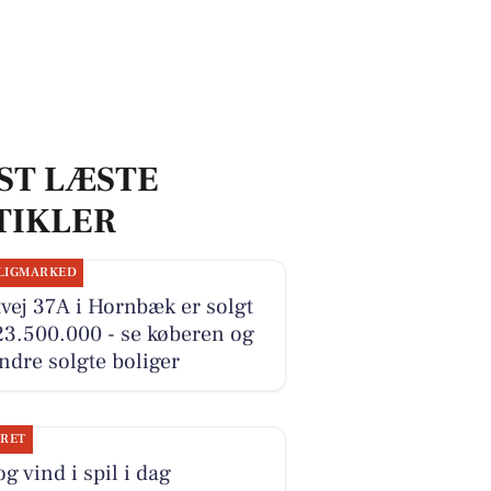
ST LÆSTE
TIKLER
LIGMARKED
vej 37A i Hornbæk er solgt
23.500.000 - se køberen og
ndre solgte boliger
JRET
og vind i spil i dag