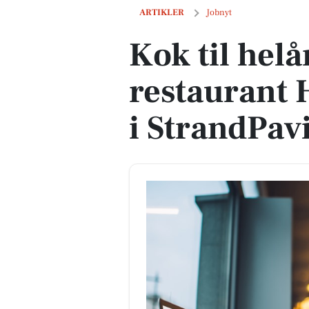
Kok til helårsstilling på restaurant H
ARTIKLER
Jobnyt
Kok til helå
restaurant
i StrandPav