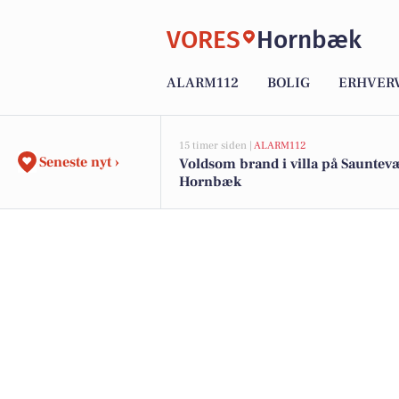
VORES
Hornbæk
ALARM112
BOLIG
ERHVER
15 timer siden |
ALARM112
Seneste nyt ›
Voldsom brand i villa på Sauntev
Hornbæk