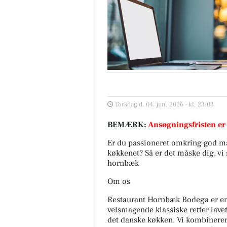
Torsdag d. 04. jun. 2026 - kl. 23:03
BEMÆRK:
Ansøgningsfristen er
Er du passioneret omkring god ma
køkkenet? Så er det måske dig, vi
hornbæk
Om os
Restaurant Hornbæk Bodega er e
velsmagende klassiske retter lave
det danske køkken. Vi kombinere