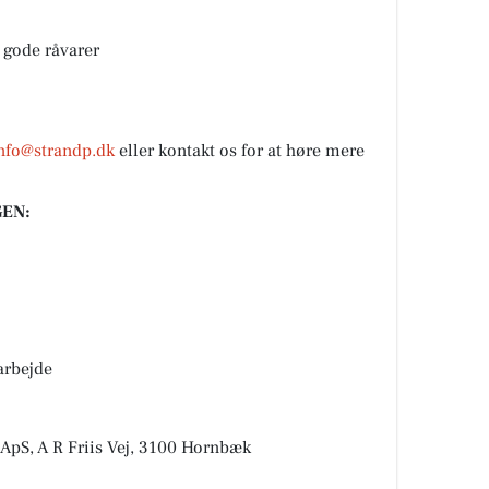
 gode råvarer
nfo@strandp.dk
eller kontakt os for at høre mere
EN:
arbejde
, A R Friis Vej, 3100 Hornbæk