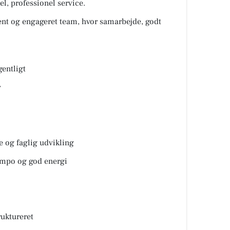
l, professionel service.
arent og engageret team, hvor samarbejde, godt
gentligt
r
 og faglig udvikling
empo og god energi
ruktureret