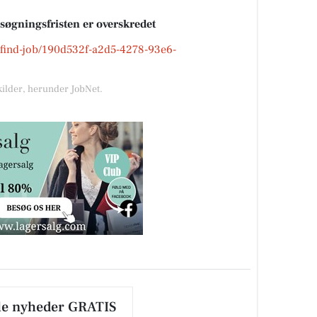
nsøgningsfristen er overskredet
k/find-job/190d532f-a2d5-4278-93e6-
kilder, herunder JobNet.
le nyheder GRATIS