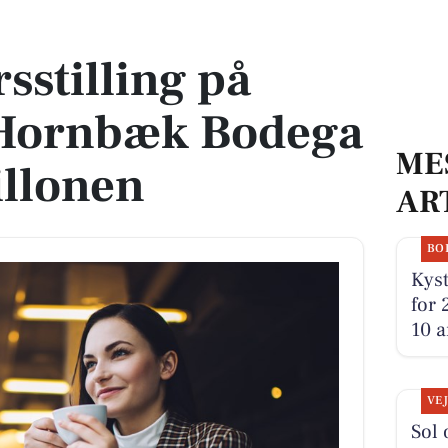
ornbæk Bodega i StrandPavillonen
rsstilling på
 Hornbæk Bodega
ME
illonen
AR
BO
Kyst
for 
10 a
VE
Sol 