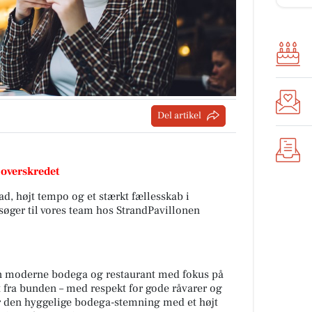
Del artikel
 overskredet
d, højt tempo og et stærkt fællesskab i
 søger til vores team hos StrandPavillonen
n moderne bodega og restaurant med fokus på
t fra bunden – med respekt for gode råvarer og
r den hyggelige bodega-stemning med et højt