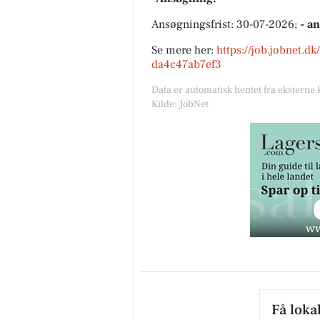
Ansøgningsfrist: 30-07-2026;
- a
Se mere her:
https://job.jobnet.d
da4c47ab7ef3
Data er automatisk hentet fra eksterne 
Kilde: JobNet
Få loka