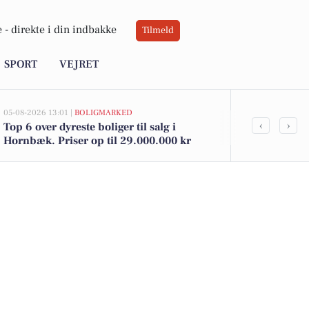
 -
direkte i din indbakke
Tilmeld
SPORT
VEJRET
05-08-2026 13:01 |
BOLIGMARKED
05-08-2026 09:0
‹
›
Top 6 over dyreste boliger til salg i
Oplev Horn
Hornbæk. Priser op til 29.000.000 kr
Litteratur, k