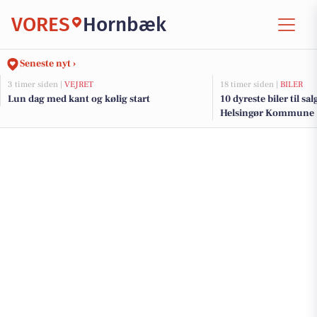
VORES
Hornbæk
Seneste nyt ›
3 timer siden |
VEJRET
18 timer siden |
BILER
Lun dag med kant og kølig start
10 dyreste biler til sa
Helsingør Kommune