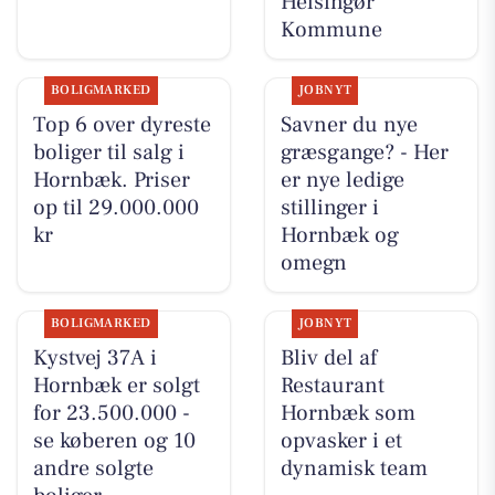
Helsingør
Kommune
BOLIGMARKED
JOBNYT
Top 6 over dyreste
Savner du nye
boliger til salg i
græsgange? - Her
Hornbæk. Priser
er nye ledige
op til 29.000.000
stillinger i
kr
Hornbæk og
omegn
BOLIGMARKED
JOBNYT
Kystvej 37A i
Bliv del af
Hornbæk er solgt
Restaurant
for 23.500.000 -
Hornbæk som
se køberen og 10
opvasker i et
andre solgte
dynamisk team