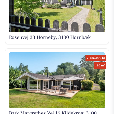
Rosenvej 33 Horneby, 3100 Hornbæk
7.485.000 kr
2
120 m
Bark.Margrethes Vej 16 Kildekrog, 3100