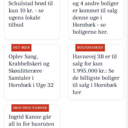
Schulstad brød til
og 4 andre boliger
kun 10 kr. - se
er kommet til salg
ugens lokale
denne uge i
tilbud
Hornbæk - se
boligerne her.
DET SKER
BOLIGMARKED
Oplev Sang,
Havnevej 3B er til
Krabbefiskeri og
salg for kun
Skønlitterære
1.995.000 kr.: Se
Samtaler i
de billigste boliger
Hornbæk i Uge 32
til salg i Hornbæk
her
MØD DINE NABOER
Ingrid Kanne går
all in for busruten