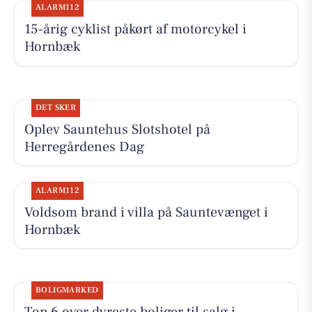
ALARM112
15-årig cyklist påkørt af motorcykel i
Hornbæk
DET SKER
Oplev Sauntehus Slotshotel på
Herregårdenes Dag
ALARM112
Voldsom brand i villa på Sauntevænget i
Hornbæk
BOLIGMARKED
Top 6 over dyreste boliger til salg i