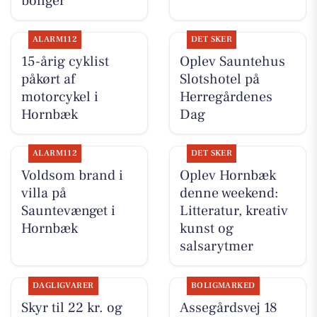
boliger
ALARM112
DET SKER
15-årig cyklist
Oplev Sauntehus
påkørt af
Slotshotel på
motorcykel i
Herregårdenes
Hornbæk
Dag
ALARM112
DET SKER
Voldsom brand i
Oplev Hornbæk
villa på
denne weekend:
Sauntevænget i
Litteratur, kreativ
Hornbæk
kunst og
salsarytmer
DAGLIGVARER
BOLIGMARKED
Skyr til 22 kr. og
Assegårdsvej 18