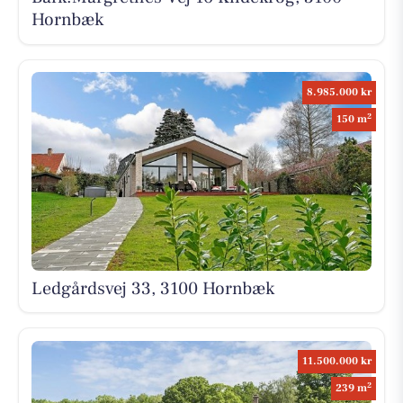
Hornbæk
8.985.000 kr
2
150 m
Ledgårdsvej 33, 3100 Hornbæk
11.500.000 kr
2
239 m