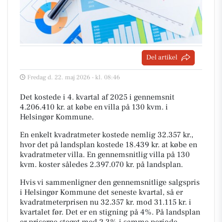
Del artikel
Fredag d. 22. maj 2026 - kl. 08:46
Det kostede i 4. kvartal af 2025 i gennemsnit
4.206.410 kr. at købe en villa på 130 kvm. i
Helsingør Kommune.
En enkelt kvadratmeter kostede nemlig 32.357 kr.,
hvor det på landsplan kostede 18.439 kr. at købe en
kvadratmeter villa. En gennemsnitlig villa på 130
kvm. koster således 2.397.070 kr. på landsplan.
Hvis vi sammenligner den gennemsnitlige salgspris
i Helsingør Kommune det seneste kvartal, så er
kvadratmeterprisen nu 32.357 kr. mod 31.115 kr. i
kvartalet før. Det er en stigning på 4%. På landsplan
er priserne steget med 2,3% i samme periode.