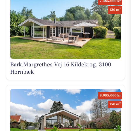
7.485.000 kr
2
120 m
Bark.Margrethes Vej 16 Kildekrog, 3100
Hornbæk
8.985.000 kr
2
150 m