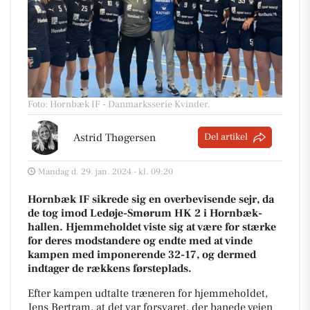
Foto: Hornbæk IF - Danmarksserie Kvinder
.
Astrid Thøgersen
Del artikel
Mandag d. 29. jan. 2024 - kl. 09:20
Hornbæk IF sikrede sig en overbevisende sejr, da
de tog imod Ledøje-Smørum HK 2 i Hornbæk-
hallen. Hjemmeholdet viste sig at være for stærke
for deres modstandere og endte med at vinde
kampen med imponerende 32-17, og dermed
indtager de rækkens førsteplads.
Efter kampen udtalte træneren for hjemmeholdet,
Jens Bertram, at det var forsvaret, der banede vejen