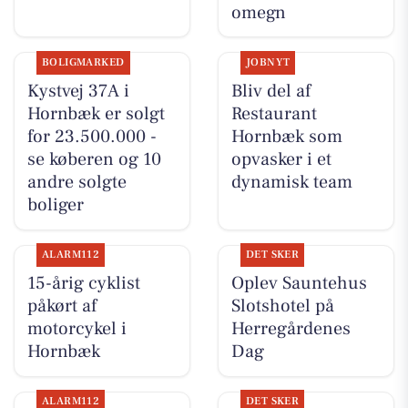
omegn
BOLIGMARKED
JOBNYT
Kystvej 37A i
Bliv del af
Hornbæk er solgt
Restaurant
for 23.500.000 -
Hornbæk som
se køberen og 10
opvasker i et
andre solgte
dynamisk team
boliger
ALARM112
DET SKER
15-årig cyklist
Oplev Sauntehus
påkørt af
Slotshotel på
motorcykel i
Herregårdenes
Hornbæk
Dag
ALARM112
DET SKER