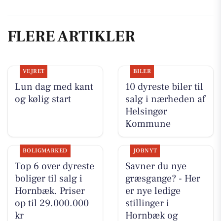
FLERE ARTIKLER
VEJRET
BILER
Lun dag med kant
10 dyreste biler til
og kølig start
salg i nærheden af
Helsingør
Kommune
BOLIGMARKED
JOBNYT
Top 6 over dyreste
Savner du nye
boliger til salg i
græsgange? - Her
Hornbæk. Priser
er nye ledige
op til 29.000.000
stillinger i
kr
Hornbæk og