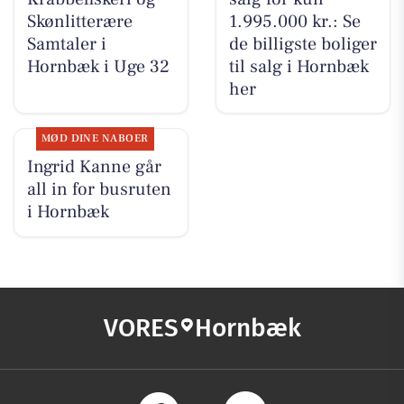
Skønlitterære
1.995.000 kr.: Se
Samtaler i
de billigste boliger
Hornbæk i Uge 32
til salg i Hornbæk
her
MØD DINE NABOER
Ingrid Kanne går
all in for busruten
i Hornbæk
VORES
Hornbæk