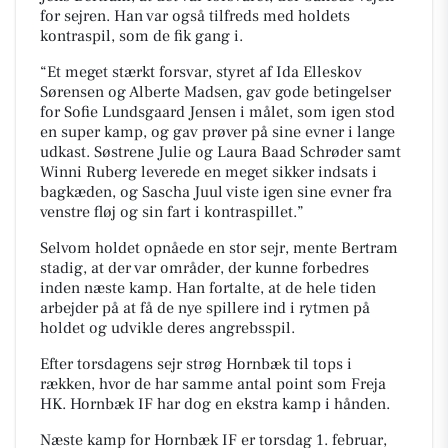
for sejren.
Han var også tilfreds med holdets
kontraspil, som de fik gang i.
“Et meget stærkt forsvar, styret af Ida Elleskov
Sørensen og Alberte Madsen, gav gode betingelser
for Sofie Lundsgaard Jensen i målet, som igen stod
en super kamp, og gav prøver på sine evner i lange
udkast. Søstrene Julie og Laura Baad Schrøder samt
Winni Ruberg leverede en meget sikker indsats i
bagkæden, og Sascha Juul viste igen sine evner fra
venstre fløj og sin fart i kontraspillet.”
Selvom holdet opnåede en stor sejr, mente Bertram
stadig, at der var områder, der kunne forbedres
inden næste kamp. Han fortalte, at de hele tiden
arbejder på at få de nye spillere ind i rytmen på
holdet og udvikle deres angrebsspil.
Efter torsdagens sejr strøg Hornbæk til tops i
rækken, hvor de har samme antal point som Freja
HK. Hornbæk IF har dog en ekstra kamp i hånden.
Næste kamp for Hornbæk IF er torsdag 1. februar,