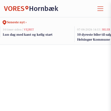
VORES
Hornbæk
Seneste nyt ›
14 timer siden |
VEJRET
07-08-2026 14:15 |
BILER
Lun dag med kant og kølig start
10 dyreste biler til sa
Helsingør Kommune