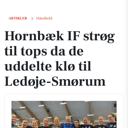
Hornbæk IF strøg til tops da de uddelte klø til Ledøje-Smørum
ARTIKLER
Håndbold
Hornbæk IF strøg
til tops da de
uddelte klø til
Ledøje-Smørum