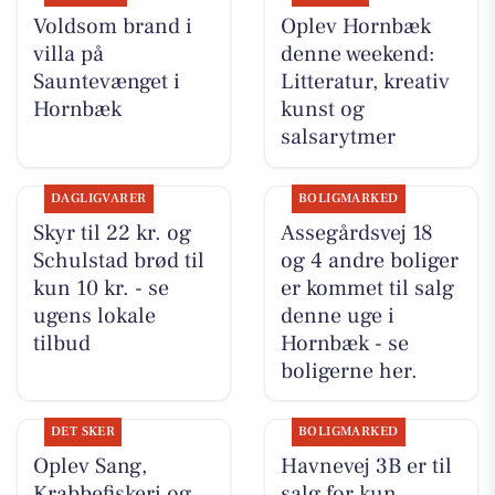
Voldsom brand i
Oplev Hornbæk
villa på
denne weekend:
Sauntevænget i
Litteratur, kreativ
Hornbæk
kunst og
salsarytmer
DAGLIGVARER
BOLIGMARKED
Skyr til 22 kr. og
Assegårdsvej 18
Schulstad brød til
og 4 andre boliger
kun 10 kr. - se
er kommet til salg
ugens lokale
denne uge i
tilbud
Hornbæk - se
boligerne her.
DET SKER
BOLIGMARKED
Oplev Sang,
Havnevej 3B er til
Krabbefiskeri og
salg for kun