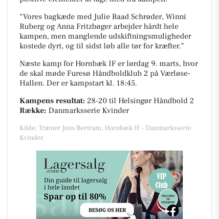
“Vores bagkæde med Julie Baad Schrøder, Winni
Ruberg og Anna Fritzbøger arbejder hårdt hele
kampen, men manglende udskiftningsmuligheder
kostede dyrt, og til sidst løb alle tør for kræfter.”
Næste kamp for Hornbæk IF er lørdag 9. marts, hvor
de skal møde Furesø Håndboldklub 2 på
Værløse-
Hallen
. Der er kampstart kl. 18:45.
Kampens resultat:
28-20
til Helsingør Håndbold 2
Række:
Danmarksserie Kvinder
Kilde: Træner Jens Bertram, Hornbæk IF - Danmarksserie
Kvinder