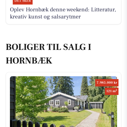
DET SKER
Oplev Hornbæk denne weekend: Litteratur,
kreativ kunst og salsarytmer
BOLIGER TIL SALG I
HORNBÆK
7.985.000 kr
2
121 m