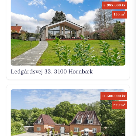
8.985.000 kr
2
150 m
Ledgårdsvej 33, 3100 Hornbæk
11.500.000 kr
2
239 m