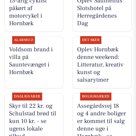
15-årig cyklist
Oplev Sauntehus
påkørt af
Slotshotel på
motorcykel i
Herregårdenes
Hornbæk
Dag
ALARM112
DET SKER
Voldsom brand i
Oplev Hornbæk
villa på
denne weekend:
Sauntevænget i
Litteratur, kreativ
Hornbæk
kunst og
salsarytmer
DAGLIGVARER
BOLIGMARKED
Skyr til 22 kr. og
Assegårdsvej 18
Schulstad brød til
og 4 andre boliger
kun 10 kr. - se
er kommet til salg
ugens lokale
denne uge i