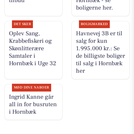
tilbud
Hornbæk - se
boligerne her.
DET SKER
BOLIGMARKED
Oplev Sang,
Havnevej 3B er til
Krabbefiskeri og
salg for kun
Skønlitterære
1.995.000 kr.: Se
Samtaler i
de billigste boliger
Hornbæk i Uge 32
til salg i Hornbæk
her
MØD DINE NABOER
Ingrid Kanne går
all in for busruten
i Hornbæk