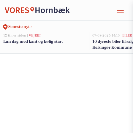
VORES
Hornbæk
Seneste nyt ›
12 timer siden |
VEJRET
07-08-2026 14:15 |
BILER
Lun dag med kant og kølig start
10 dyreste biler til sa
Helsingør Kommune