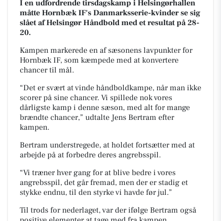
I en udfordrende tirsdagskamp i Helsingørhallen
måtte Hornbæk IF's Danmarksserie-kvinder se sig
slået af Helsingør Håndbold med et resultat på 28-
20.
Kampen markerede en af sæsonens lavpunkter for
Hornbæk IF, som kæmpede med at konvertere
chancer til mål.
“Det er svært at vinde håndboldkampe, når man ikke
scorer på sine chancer. Vi spillede nok vores
dårligste kamp i denne sæson, med alt for mange
brændte chancer,” udtalte Jens Bertram efter
kampen.
Bertram understregede, at holdet fortsætter med at
arbejde på at forbedre deres angrebsspil.
“Vi træner hver gang for at blive bedre i vores
angrebsspil, det går fremad, men der er stadig et
stykke endnu, til den styrke vi havde før jul.”
Til trods for nederlaget, var der ifølge Bertram også
positive elementer at tage med fra kampen.