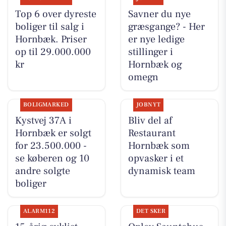
Top 6 over dyreste
Savner du nye
boliger til salg i
græsgange? - Her
Hornbæk. Priser
er nye ledige
op til 29.000.000
stillinger i
kr
Hornbæk og
omegn
BOLIGMARKED
JOBNYT
Kystvej 37A i
Bliv del af
Hornbæk er solgt
Restaurant
for 23.500.000 -
Hornbæk som
se køberen og 10
opvasker i et
andre solgte
dynamisk team
boliger
ALARM112
DET SKER